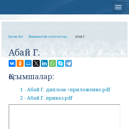
Нав
Басты бет
Мемлекеттік аттестаттау...
Абай Г.
Абай Г.
Қосымшалар:
1 - Абай Г. диплом +приложение.pdf
2 - Абай Г. приказ.pdf