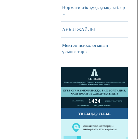
Нормативтік-құқықтық актілер
АУЫЛ ЖАЙЛЫ
Мектеп психологының
ұсыныстары
Ұйымдар тізімі