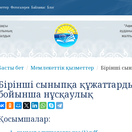
меттер
Фотогалерея
Байланыс
Блог
Жақсы
"Ақм
аулының
ауданы
налдык
жалпы
Басты бет
Мемлекеттік қызметтер
Бірінші сын
Бірінші сыныпқа құжаттард
бойынша нұсқаулық
Қосымшалар: