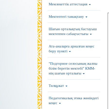
Мемлекеттік аттестация
Мектептегі тамақтану
Шағын орталықтың бастауыш
мектеппен сабақтастығы
Ата-аналарға арналған кеңес
беру пункті
"Подгорное селосының жалпы
білім беретін мектебі" КММ-
нің шағын орталығы
Төлқұжат
Педагогикалық этика жөніндегі
кеңес