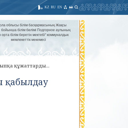
KZ
RU
EN
ола облысы білім басқармасының Жақсы
 бойынша білім бөлімі Подгорное аулының
 орта білім беретін мектебі" коммуналдык
мемлекеттік мекемесі
ыпқа құжаттарды...
ы қабылдау