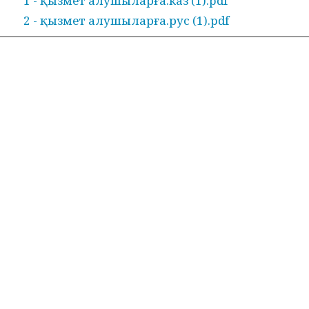
1 - қызмет алушыларға.каз (1).pdf
2 - қызмет алушыларға.рус (1).pdf