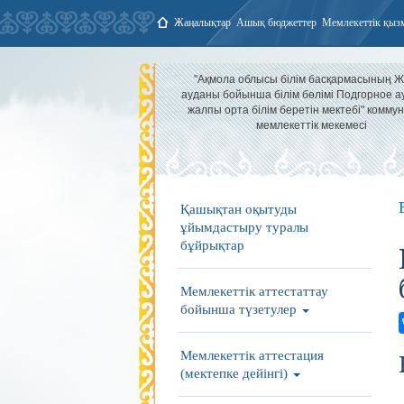
Жаңалықтар
Ашық бюджеттер
Мемлекеттік қыз
"Ақмола облысы білім басқармасының 
ауданы бойынша білім бөлімі Подгорное 
жалпы орта білім беретін мектебі" комму
мемлекеттік мекемесі
Қашықтан оқытуды
ұйымдастыру туралы
бұйрықтар
Мемлекеттік аттестаттау
бойынша түзетулер
Мемлекеттік аттестация
(мектепке дейінгі)