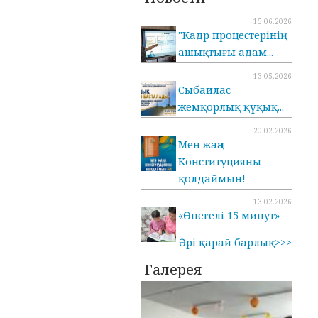
15.06.2026
"Кадр процестерінің
ашықтығы адам...
13.05.2026
Cыбайлас
жемқорлық құқық...
20.02.2026
Мен жаңа
Конституцияны
қолдаймын!
13.02.2026
«Өнегелі 15 минут»
Әрі қарай барлық>>>
Галерея