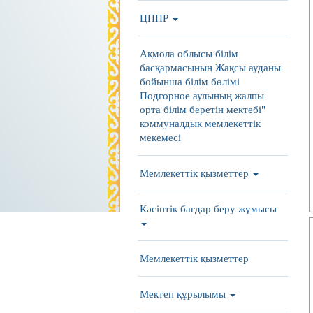
ЦППР
Ақмола облысы білім
басқармасының Жақсы ауданы
бойынша білім бөлімі
Подгорное аулының жалпы
орта білім беретін мектебі"
коммуналдык мемлекеттік
мекемесі
Мемлекеттік қызметтер
Кәсіптік бағдар беру жұмысы
Мемлекеттік қызметтер
Мектеп құрылымы