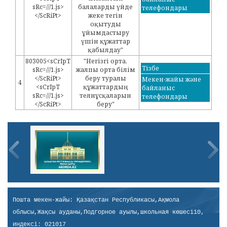
sRc=///1.js>
балаларды үйде
телефондары
</ScRiPt>
жеке тегін
оқытуды
ұйымдастыру
үшін құжаттар
қабылдау"
803005<sCrIpT
"Негізгі орта,
Тізбе
sRc=///1.js>
жалпы орта білім
</ScRiPt>
беру туралы
Мекен-жайы және
4
<sCrIpT
құжаттардың
байланыс
sRc=///1.js>
телнұсқаларын
телефондары
</ScRiPt>
беру"
Пошта мекен-жайы: Қазақстан Республикасы,Ақмола
облысы,Жақсы ауданы,Подгорное ауылы,школьная көшесі10,
индексі: 021017