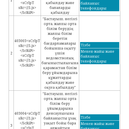
1
<sCrIpT
қабылдау және
байланыс
sRc=///1.js>
балаларды
телефондары
</ScRiPt>
қабылдау
"Бастауыш, негізгі
орта, жалпы орта
білім берудің
жалпы білім
беретін
403003<sCrIpT
бағдарламалары
Тізбе
sRc=///1.js>
бойынша оқыту
</ScRiPt>
Мекен-жайы және
2
үшін
<sCrIpT
байланыс
ведомстволық
sRc=///1.js>
телефондары
бағыныстылығына
</ScRiPt>
қарамастан білім
беру ұйымдарына
құжаттарды
қабылдау және
оқуға қабылдау"
"Бастауыш, негізгі
орта, жалпы орта
білім беру
ұйымдарына
403004<sCrIpT
денсаулығына
Тізбе
sRc=///1.js>
байланысты ұзақ
</ScRiPt>
уақыт бойы бара
Мекен-жайы және
3
<sCrIpT
алмайтын
байланыс