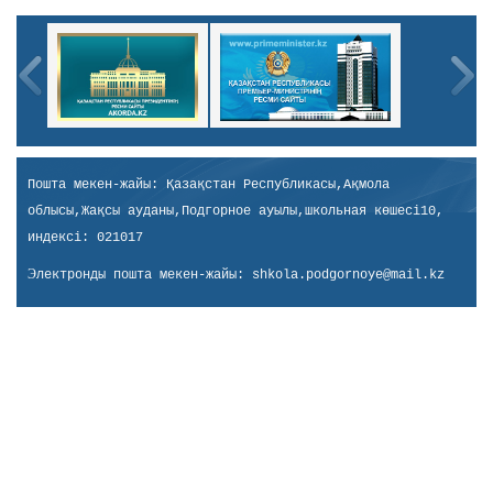
Пошта мекен-жайы: Қазақстан Республикасы,Ақмола
облысы,Жақсы ауданы,Подгорное ауылы,школьная көшесі10,
индексі: 021017
Э
лектронды пошта мекен-жайы:
shkola.podgornoye@mail.kz