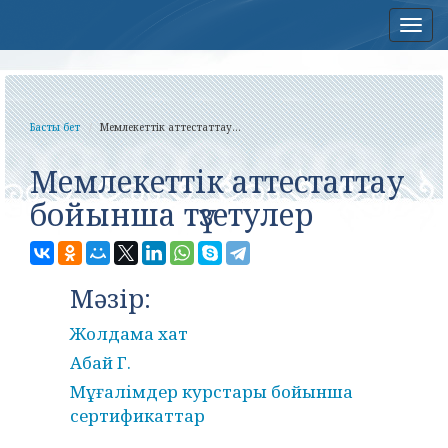
Нав
Басты бет
Мемлекеттік аттестаттау...
Мемлекеттік аттестаттау
бойынша түзетулер
Мәзір:
Жолдама хат
Абай Г.
Мұғалімдер курстары бойынша
сертификаттар