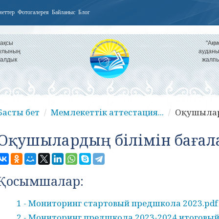
меттер
Фотогалерея
Байланыс
Блог
Жақсы
"Ақм
аулының
ауданы
налдык
жалпы
Басты бет
Мемлекеттік аттестация...
Оқушылар
Оқушылардың білімін бағал
Қосымшалар:
1 - Мониторинг стартовый предшкола 2023.pdf
2 - Мониторинг предшкола 2023-2024 итоговый