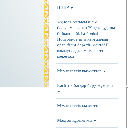
ЦППР
Ақмола облысы білім
басқармасының Жақсы ауданы
бойынша білім бөлімі
Подгорное аулының жалпы
орта білім беретін мектебі"
коммуналдык мемлекеттік
мекемесі
Мемлекеттік қызметтер
Кәсіптік бағдар беру жұмысы
Мемлекеттік қызметтер
Мектеп құрылымы