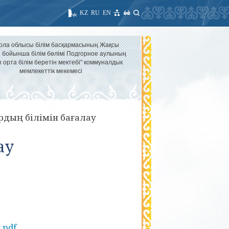
KZ
RU
EN
ола облысы білім басқармасының Жақсы
 бойынша білім бөлімі Подгорное аулының
 орта білім беретін мектебі" коммуналдык
мемлекеттік мекемесі
дың білімін бағалау
ау
.pdf