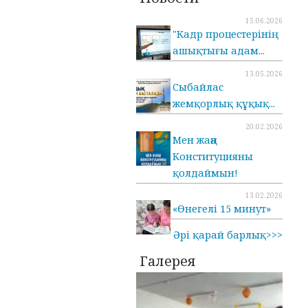
15.06.2026
"Кадр процестерінің
ашықтығы адам...
13.05.2026
Cыбайлас
жемқорлық құқық...
20.02.2026
Мен жаңа
Конституцияны
қолдаймын!
13.02.2026
«Өнегелі 15 минут»
Әрі қарай барлық>>>
Галерея