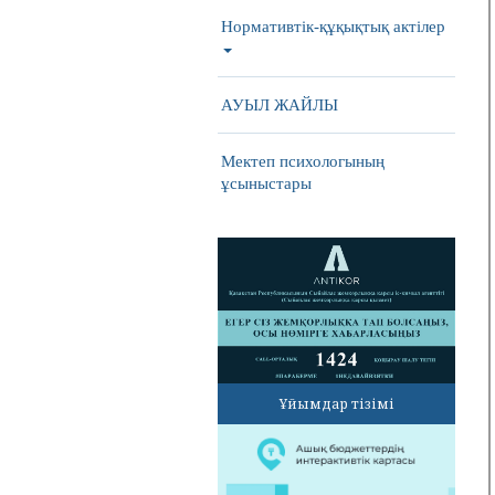
Нормативтік-құқықтық актілер
АУЫЛ ЖАЙЛЫ
Мектеп психологының
ұсыныстары
Ұйымдар тізімі