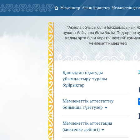
Жаңалықтар
Ашық бюджеттер
Мемлекеттік қыз
"Ақмола облысы білім басқармасының 
ауданы бойынша білім бөлімі Подгорное 
жалпы орта білім беретін мектебі" комму
мемлекеттік мекемесі
Қашықтан оқытуды
ұйымдастыру туралы
бұйрықтар
Мемлекеттік аттестаттау
бойынша түзетулер
Мемлекеттік аттестация
(мектепке дейінгі)