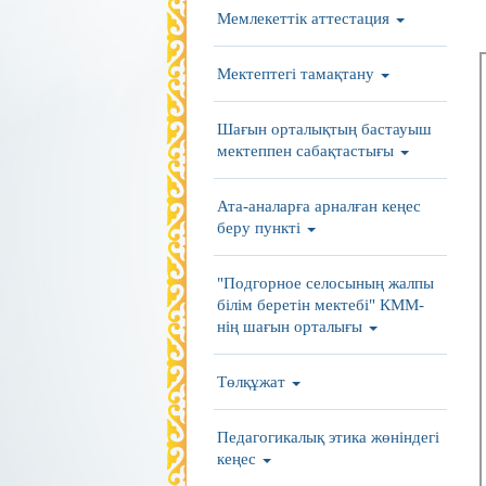
Мемлекеттік аттестация
Мектептегі тамақтану
Шағын орталықтың бастауыш
мектеппен сабақтастығы
Ата-аналарға арналған кеңес
беру пункті
"Подгорное селосының жалпы
білім беретін мектебі" КММ-
нің шағын орталығы
Төлқұжат
Педагогикалық этика жөніндегі
кеңес