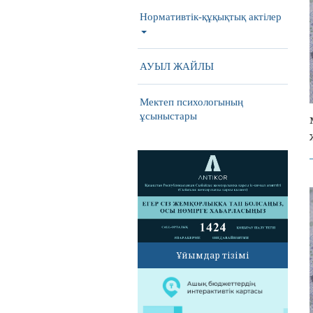
Нормативтік-құқықтық актілер
АУЫЛ ЖАЙЛЫ
Мектеп психологының
ұсыныстары
Ұйымдар тізімі