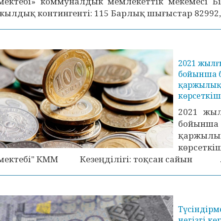
мектебі» коммуналдык мемлекеттік мекемесі 
жылдық контингенті: 115 Барлық шығыстар 82992,9
2021 жылғы
бойынша 
қаржылық 
көрсеткіш
2021 жыл
бойынш
қаржыл
көрсетк
мектебі" КММ Кезеңділігі: тоқсан сайын ..
Түсіндірм
негізгі кө