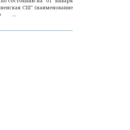
по состоянию на "01" января
нская СШ" (наименование
я) ...