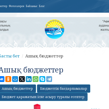
меттер
Фотогалерея
Байланыс
Блог
Жақсы
"Ақм
аулының
ауданы
налдык
жалпы
Басты бет
Ашық бюджеттер
Ашық бюджеттер
Ашық бюджеттер
Бюджеттік бағдарламалар
Бюджет қаражатын іске асыру туралы есептер