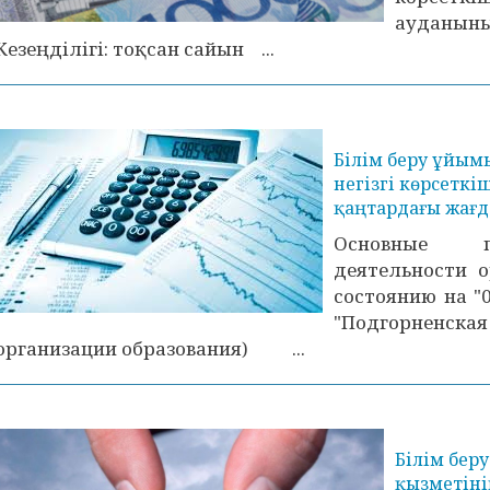
ауданын
Кезеңділігі: тоқсан сайын ...
Білім беру ұйы
негізгі көрсеткі
қаңтардағы жағ
Основные п
деятельности о
состоянию на
"Подгорненс
организации образования) ...
Білім бе
қызметінің