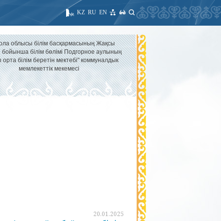
KZ
RU
EN
ола облысы білім басқармасының Жақсы
 бойынша білім бөлімі Подгорное аулының
 орта білім беретін мектебі" коммуналдык
мемлекеттік мекемесі
20.01.2025