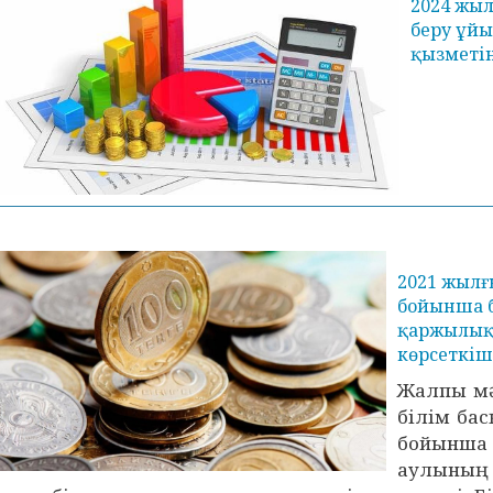
2024 жыл
беру ұй
қызметін
2021 жылғы
бойынша 
қаржылық 
көрсеткіш
Жалпы мә
білім ба
бойынша
аулының 