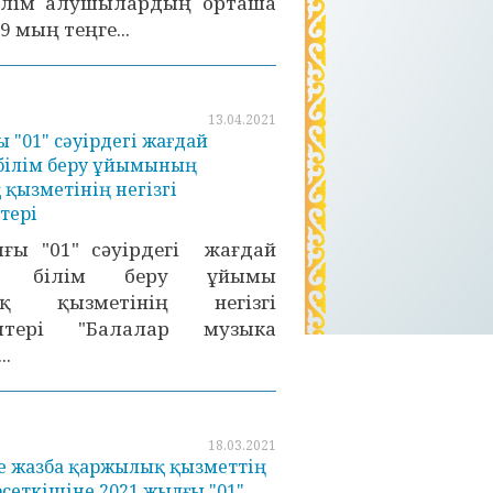
Білім алушылардың орташа
 мың теңге...
13.04.2021
 "01" сәуірдегі жағдай
білім беру ұйымының
қызметінің негізгі
тері
ғы "01" сәуірдегі жағдай
а білім беру ұйымы
ық қызметінің негізгі
іштері "Балалар музыка
.
18.03.2021
е жазба қаржылық қызметтің
рсеткішіне 2021 жылғы "01"