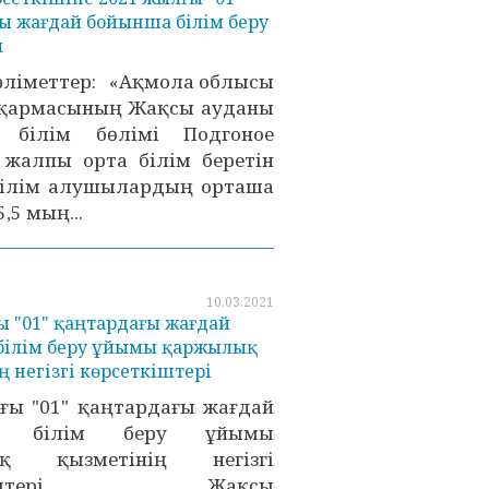
ы жағдай бойынша білім беру
ы
ліметтер: «Ақмола облысы
сқармасының Жақсы ауданы
 білім бөлімі Подгоное
жалпы орта білім беретін
Білім алушылардың орташа
5 мың...
10.03.2021
ы "01" қаңтардағы жағдай
білім беру ұйымы қаржылық
ң негізгі көрсеткіштері
ғы "01" қаңтардағы жағдай
а білім беру ұйымы
ық қызметінің негізгі
еткіштері Жақсы