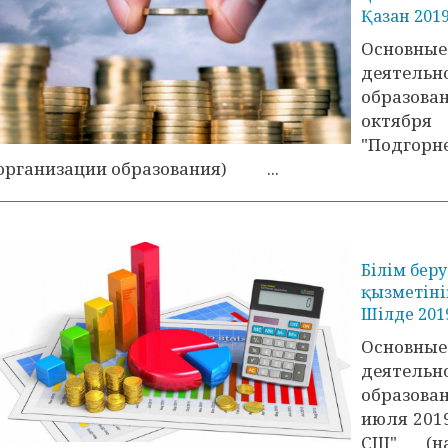
Қазан 201
Основны
деятел
образова
октя
"Подгорн
организации образования) ...
Білім бе
қызметінің
Шілде 201
Основны
деятел
образова
июля 20
СШ" (на