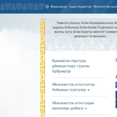
Жаңалықтар
Ашық бюджеттер
Мемлекеттік қыз
"Ақмола облысы білім басқармасының 
ауданы бойынша білім бөлімі Подгорное 
жалпы орта білім беретін мектебі" комму
мемлекеттік мекемесі
Қашықтан оқытуды
ұйымдастыру туралы
бұйрықтар
Мемлекеттік аттестаттау
бойынша түзетулер
Мемлекеттік аттестация
(мектепке дейінгі)