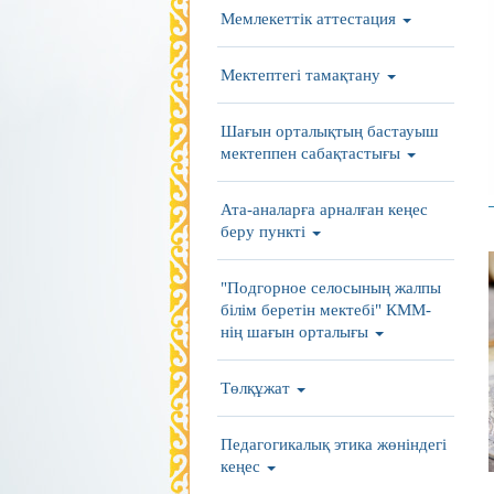
Мемлекеттік аттестация
Мектептегі тамақтану
Шағын орталықтың бастауыш
мектеппен сабақтастығы
Ата-аналарға арналған кеңес
беру пункті
"Подгорное селосының жалпы
білім беретін мектебі" КММ-
нің шағын орталығы
Төлқұжат
Педагогикалық этика жөніндегі
кеңес