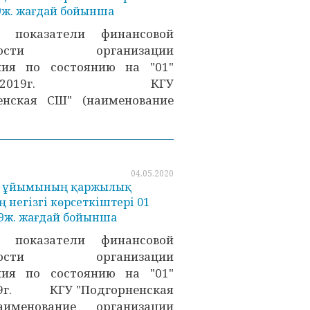
9ж. жағдай бойынша
е показатели финансовой
ьности организации
ния по состоянию на "01"
бря 2019г. КГУ
енская СШ" (наименование
04.05.2020
ру ұйымының қаржылық
 негізгі көрсеткіштері 01
9ж. жағдай бойынша
е показатели финансовой
ьности организации
ния по состоянию на "01"
19г. КГУ "Подгорненская
именование организации