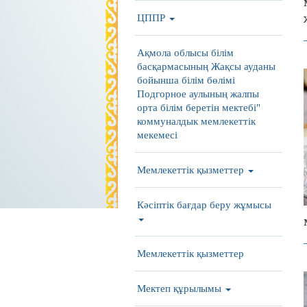
ЦППР
Ақмола облысы білім
басқармасының Жақсы ауданы
бойынша білім бөлімі
Подгорное аулының жалпы
орта білім беретін мектебі"
коммуналдык мемлекеттік
мекемесі
Мемлекеттік қызметтер
Кәсіптік бағдар беру жұмысы
Мемлекеттік қызметтер
Мектеп құрылымы