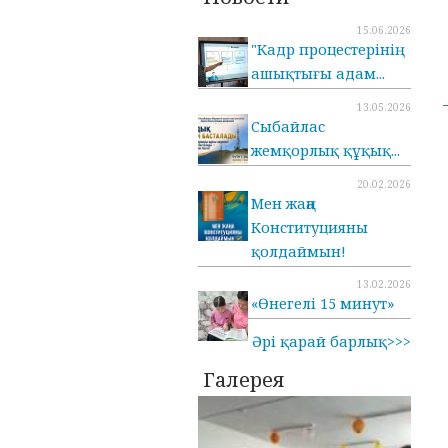
15.06.2026
"Кадр процестерінің
ашықтығы адам...
13.05.2026
Cыбайлас
жемқорлық құқық...
20.02.2026
Мен жаңа
Конституцияны
қолдаймын!
13.02.2026
«Өнегелі 15 минут»
Әрі қарай барлық>>>
Галерея