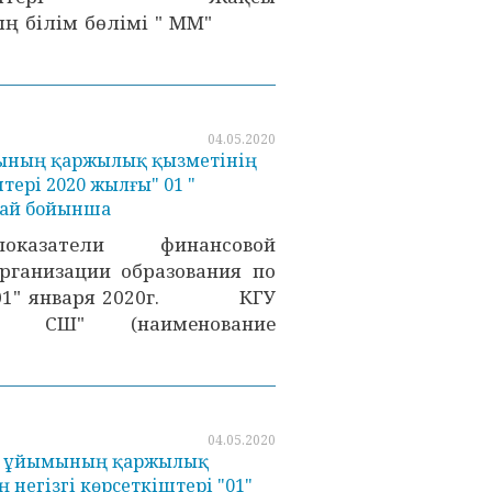
ың білім бөлімі " ММ"
04.05.2020
мының қаржылық қызметінің
штері 2020 жылғы" 01 "
дай бойынша
оказатели финансовой
рганизации образования по
 "01" января 2020г. КГУ
кая СШ" (наименование
04.05.2020
ру ұйымының қаржылық
 негізгі көрсеткіштері "01"