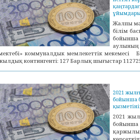
қаңтардағ
ұйымдар
Жалпы мә
білім ба
бойынша
аулының 
мектебі» коммуналдык мемлекеттік мекемесі 
жылдық контингенті: 127 Барлық шығыстар 112725,
2021 жылғ
бойынша 
қызметіні
2021 жыл
бойынш
қаржыл
көрс