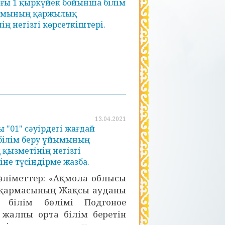
ғы 1 қыркүйек бойынша білім
ымының қаржылық
ің негізгі көрсеткіштері.
13.04.2021
 "01" сәуірдегі жағдай
білім беру ұйымының
қызметінің негізгі
іне түсіндірме жазба.
ліметтер: «Ақмола облысы
сқармасының Жақсы ауданы
 білім бөлімі Подгоное
жалпы орта білім беретін