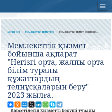
Нав
Басты бет
Мемлекеттік қызметтер
Мемлекеттік қызмет бойынша...
Мемлекеттік қызмет
бойынша ақпарат
"Негізгі орта, жалпы орта
білім туралы
құжаттардың
телнұсқаларын беру"
2023 жылға.
Көрсетілетін қызметті беруші туралы