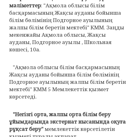
мәліметтер
: "Ақмола облысы білім
басқармасының Жақсы ауданы бойынша
білім бөлімінің Подгорное ауылының
жалпы білім беретін мектебі" КММ. Заңды
мекенжайы Ақмола облысы, Жақсы
ауданы, Подгорное ауылы , Школьная
көшесі, 10а.
"Ақмола облысы білім басқармасының
Жақсы ауданы бойынша білім бөлімінің
Подгорное ауылының жалпы білім беретін
мектебі" КММ 5 Мемлекеттік қызмет
көрсетеді.
"Негізгі орта, жалпы орта білім беру
ұйымдарында экстернат нысанында оқуға
рұқсат беру"
мемлекеттік көрсетілетін
қызметі туралы ақпарат.