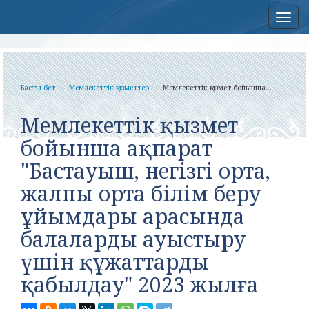
Нав
Басты бет
Мемлекеттік қызметтер
Мемлекеттік қызмет бойынша...
Мемлекеттік қызмет
бойынша ақпарат
"Бастауыш, негізгі орта,
жалпы орта білім беру
ұйымдары арасында
балаларды ауыстыру
үшін құжаттарды
қабылдау" 2023 жылға