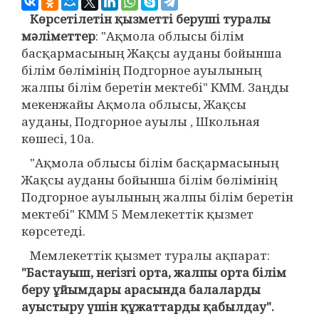
Көрсетілетін қызметті беруші туралы
мәліметтер
: "Ақмола облысы білім
басқармасының Жақсы ауданы бойынша
білім бөлімінің Подгорное ауылының
жалпы білім беретін мектебі" КММ. Заңды
мекенжайы Ақмола облысы, Жақсы
ауданы, Подгорное ауылы , Школьная
көшесі, 10а.
"Ақмола облысы білім басқармасының
Жақсы ауданы бойынша білім бөлімінің
Подгорное ауылының жалпы білім беретін
мектебі" КММ 5 Мемлекеттік қызмет
көрсетеді.
Мемлекеттік қызмет туралы ақпарат:
"Бастауыш, негізгі орта, жалпы орта білім
беру ұйымдары арасында балаларды
ауыстыру үшін құжаттарды қабылдау".